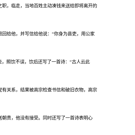
之职，临走，当地百姓主动凑钱来送给即将离开的
退回给他，并写信给他说：
“
你身为县吏，用公家
些，照饮不误，饮后还写了一首诗：
“
古人云此
党有关系，结果被高宗检查书信和破旧衣物，高宗
送朝贵，他没有接受。同时还写了一首诗表明心