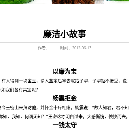
廉洁小故事
作者：
时间：2012-06-13
以廉为宝
。有人得到一块宝玉，请人鉴定后拿去献给子罕，子罕拒不接受，说
不如我们各有其宝呢？
杨震拒金
县令王密山来拜访他，并怀金十斤相赠。杨震说：
”
故人知君，君不知
你知，我知，何谓无知？
”
王密这才明白过来，大感惭愧，怏怏而去
一钱太守