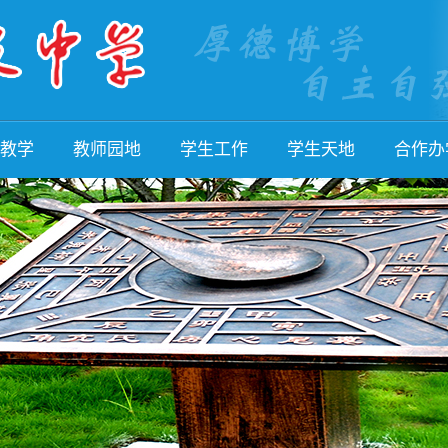
教学
教师园地
学生工作
学生天地
合作办
活动
教师队伍
招生工作
学子风采
国际部
培训
名师风采
班级管理
学生活动
国内合
活动
教师文章
德育论坛
学生社团
校际交
成果
教师荣誉
体育美育
学生作品
国际交
评价
教师论坛
家校合作
学生荣誉
名校研