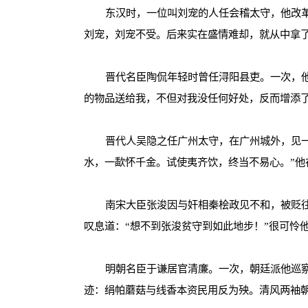
东汉时，一位叫刘宠的人任会稽太守，他改
刘宠，刘宠不受。后来实在盛情难却，就从中拿
晋代名臣陶侃年轻时曾任浔阳县吏。一次，
的物品送给我，不但对我没任何好处，反而增添
晋代人吴隐之任广州太守，在广州城外，见
水，一歃怀千金。试使夷齐饮，终当不易心。
”
他
南宋大臣张浚因与奸相秦桧政见不和，被贬
叹息道：
“
想不到张浚贫守到如此地步！
”
很可怜
明朝名臣于谦居官清廉。一次，朝廷派他巡
迹：绢帕蘑菇与线香本资民用反为殃。清风两袖