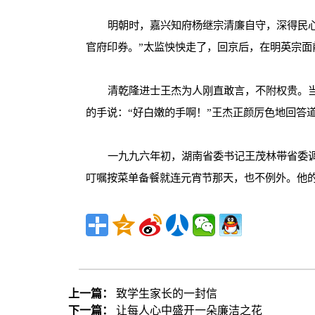
明朝时，嘉兴知府杨继宗清廉自守，深得民
官府印券。
”
太监怏怏走了，回京后，在明英宗面
清乾隆进士王杰为人刚直敢言，不附权贵。
的手说：
“
好白嫩的手啊！
”
王杰正颜厉色地回答
一九九六年初，湖南省委书记王茂林带省委
叮嘱按菜单备餐就连元宵节那天，也不例外。他
上一篇：
致学生家长的一封信
下一篇：
让每人心中盛开一朵廉洁之花