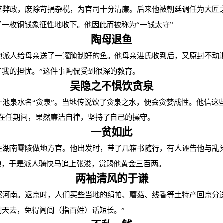
革弊政，废除苛捐杂税，为官司十分清廉。后来他被朝廷调任为大匠
了一枚铜钱象征性地收下。他因此而被称为
“
一钱太守
”
陶母退鱼
他派人给母亲送了一罐腌制好的鱼。他母亲湛氏收到后，又原封不动
了我的担忧。
”
这件事陶侃受到很深的教育。
吴隐之不惧饮贪泉
一池泉水名
“
贪泉
”
。当地传说饮了贪泉之水，便会贪婪成性。他信这
在任期间，果然廉洁自律，坚持了自己的操守。
一贫如此
往湖南零陵做地方官。他出发时，带了几箱书随行，有人诬告他与乱
他，于是派人骑快马追上张浚，赏赐他黄金三百两。
两袖清风的于谦
察河南。返京时，人们买些当地的绢帕、蘑菇、线香等土特产回京分
朝天去，免得闾阎（指百姓）话短长。
”