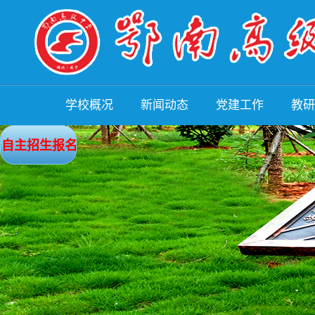
学校概况
新闻动态
党建工作
教研
学校简介
领导关怀
理论学习
教研
自主招生报名
管理团队
教育政策
党建活动
教师
规章制度
校园新闻
行风建设
教学
办学成果
媒体报道
清廉校园
教学
校园环境
通知公告
五个建设
教师