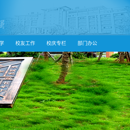
学
校友工作
校庆专栏
部门办公
简介
校友会简介
校庆动态
党政办
作
校友活动
校友登记
课程管理处
流
校友文章
校友捐赠
教师发展处
流
知名校友
捐赠公示
学生发展处
究
校友讲坛
校团委
体卫艺处
后勤服务处