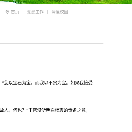
校安办
首页
党建工作
清廉校园
校工会
纪检监察室
宣传办
创建办
老干部科
：
“
您以宝石为宝，而我以不贪为宝。如果我接受
妇委会
合作办学处
校友办
故人，何也？
”
王密没听明白杨震的责备之意，
。
信息中心
年级办公室