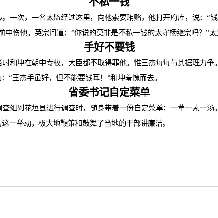
不私一钱
心。一次，一名太监经过这里，向他索要贿赂，他打开府库，说：
“
钱
前中伤他。英宗问道：
“
你说的莫非是不私一钱的太守杨继宗吗？
”
太
手好不要钱
当时和坤在朝中专权，大臣都不取得罪他。惟王杰每每与其据理力争
道：
“
王杰手虽好，但不能要钱耳！
”
和坤羞愧而去。
省委书记自定菜单
调查组到花垣县进行调查时，随身带着一份自定菜单：一荤一素一汤
的这一举动，极大地鞭策和鼓舞了当地的干部讲廉洁。