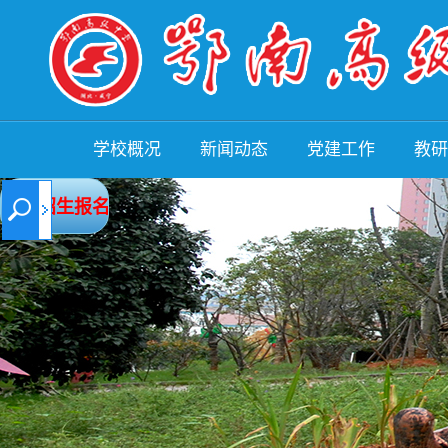
学校概况
新闻动态
党建工作
教研
学校简介
领导关怀
理论学习
教研
自主招生报名
管理团队
教育政策
党建活动
教师
规章制度
校园新闻
行风建设
教学
办学成果
媒体报道
清廉校园
教学
校园环境
通知公告
五个建设
教师