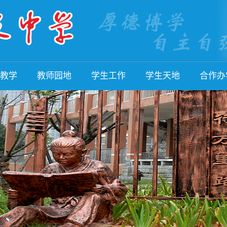
教学
教师园地
学生工作
学生天地
合作办
活动
教师队伍
招生工作
学子风采
国际部
培训
名师风采
班级管理
学生活动
国内合
活动
教师文章
德育论坛
学生社团
校际交
成果
教师荣誉
体育美育
学生作品
国际交
评价
教师论坛
家校合作
学生荣誉
名校研