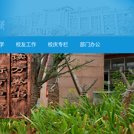
学
校友工作
校庆专栏
部门办公
简介
校友会简介
校庆动态
党政办
作
校友活动
校友登记
课程管理处
流
校友文章
校友捐赠
教师发展处
流
知名校友
捐赠公示
学生发展处
究
校友讲坛
校团委
体卫艺处
后勤服务处