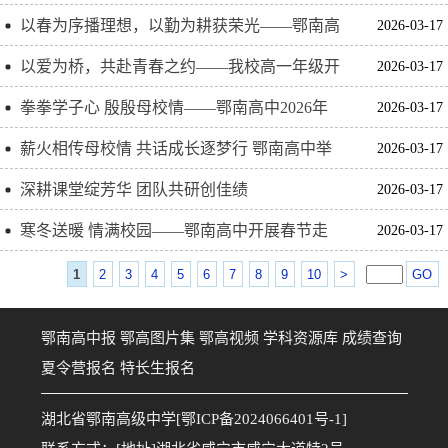
确政绩观学习教育
以春为序播理想，以勤为耕获荣光——鄂南高
2026-03-17
中春季学期升旗暨开学思政第一课
以爱为桥，共赴青春之约——我校高一年级开
2026-03-17
展寒假家访活动
拳拳学子心 殷殷母校情——鄂南高中2026年
2026-03-17
新春团拜会圆满举行
薪火相传母校情 共话成长逐梦行 鄂南高中举
2026-03-17
行第7届“相约相遇”校友宣讲活动
深耕课堂绽芳华 团队共研创佳绩
2026-03-17
寒冬送暖 情满校园——鄂南高中开展春节走
2026-03-17
访慰问活动
1
2
3
4
5
6
7
8
9
10
>
GO
鄂南高中报
鄂高图片集
鄂高视频
学科资源库
成绩查询
夏令营报名
特长生报名
湖北省鄂南高级中学[鄂ICP备2024066401号-1]